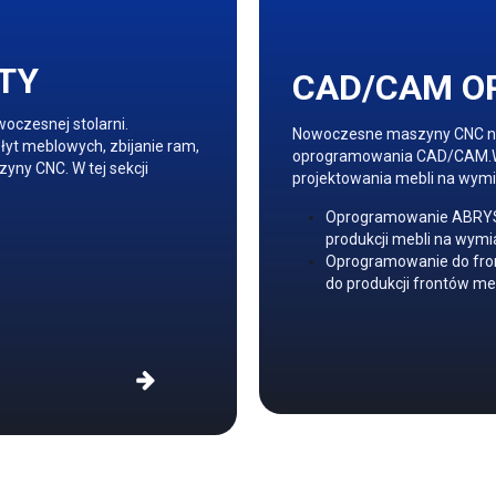
OTY
CAD/CAM O
czesnej stolarni.
Nowoczesne maszyny CNC ni
łyt meblowych, zbijanie ram,
oprogramowania CAD/CAM.W t
yny CNC. W tej sekcji
projektowania mebli na wymi
Oprogramowanie ABRYS 
produkcji mebli na wymi
Oprogramowanie do fron
do produkcji frontów m