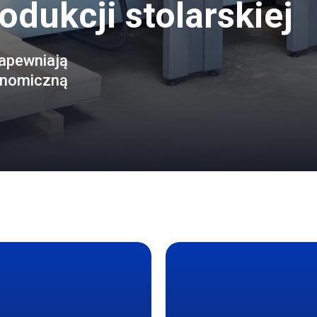
dukcji stolarskiej
zapewniają
konomiczną