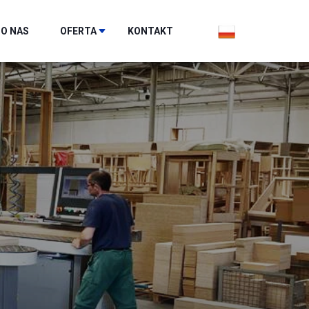
O NAS
OFERTA
KONTAKT
STOLARNIA
PIANKOWNIA
KROJOWNIA
TAPICERNIA I PAKOWANIE